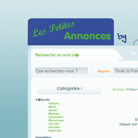
Recherche un mot cl�
Region:
Accueil
> Poitou
V�hicule
-Voiture
-Moto
-Quad
-Bateau
-Caravane
D
-Remorque
-Jet ski
cliquez sur
-Scooter
-Agricole
Immobilier