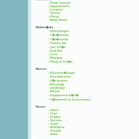
- Vente maison
- Appartement
- Location
- Terrain
- Etang
- Mobil Home
Multim�dia
- Informatique
- T�l�phonie
- T�l�vision
- Chaine hifi
- Jeu vid�o
- Dvd film
- Livre
- Musique
- Photo & Vid�o
Maison
- Electrom�nager
- Ameublement
- D�coration
- Bricolage
- Jardinage
- Bijoux
- Equipement b�b�
- V�tements & Accessoires
Divers
- Chien
- Chat
- Emploi
- Service
- Jouet
- Billetterie
- Voyage
- Autre