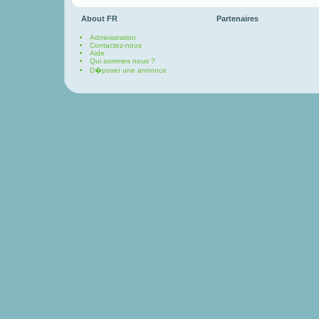
About FR
Partenaires
Administration
Contactez-nous
Aide
Qui sommes nous ?
D�poser une annonce