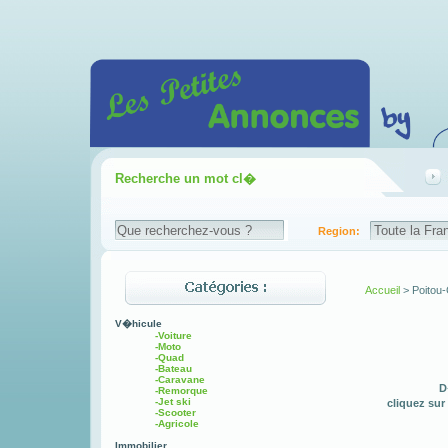
Recherche un mot cl�
Region:
Accueil
> Poitou
V�hicule
-Voiture
-Moto
-Quad
-Bateau
-Caravane
D
-Remorque
-Jet ski
cliquez sur
-Scooter
-Agricole
Immobilier