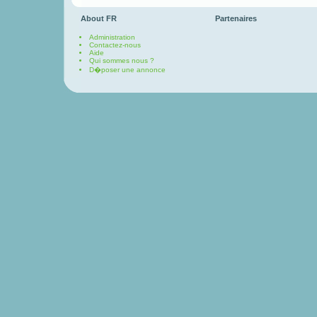
About FR
Partenaires
Administration
Contactez-nous
Aide
Qui sommes nous ?
D�poser une annonce