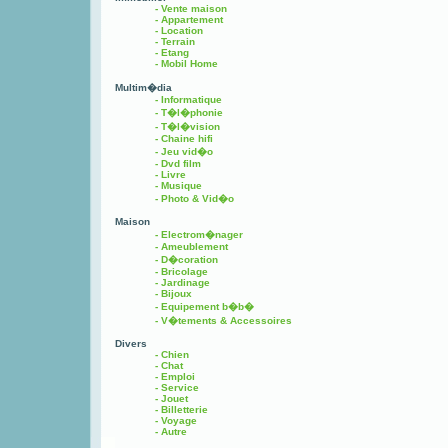
- Vente maison
- Appartement
- Location
- Terrain
- Etang
- Mobil Home
Multim�dia
- Informatique
- T�l�phonie
- T�l�vision
- Chaine hifi
- Jeu vid�o
- Dvd film
- Livre
- Musique
- Photo & Vid�o
Maison
- Electrom�nager
- Ameublement
- D�coration
- Bricolage
- Jardinage
- Bijoux
- Equipement b�b�
- V�tements & Accessoires
Divers
- Chien
- Chat
- Emploi
- Service
- Jouet
- Billetterie
- Voyage
- Autre