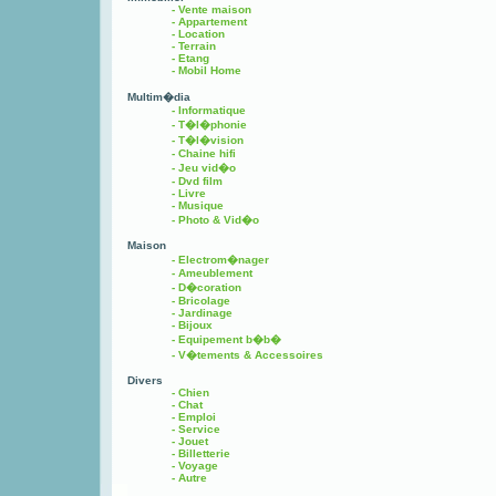
- Vente maison
- Appartement
- Location
- Terrain
- Etang
- Mobil Home
Multim�dia
- Informatique
- T�l�phonie
- T�l�vision
- Chaine hifi
- Jeu vid�o
- Dvd film
- Livre
- Musique
- Photo & Vid�o
Maison
- Electrom�nager
- Ameublement
- D�coration
- Bricolage
- Jardinage
- Bijoux
- Equipement b�b�
- V�tements & Accessoires
Divers
- Chien
- Chat
- Emploi
- Service
- Jouet
- Billetterie
- Voyage
- Autre