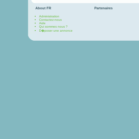
About FR
Partenaires
Administration
Contactez-nous
Aide
Qui sommes nous ?
D�poser une annonce