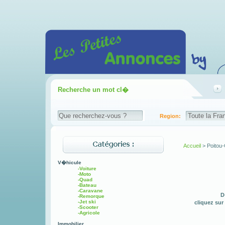
Recherche un mot cl�
Region:
Accueil
> Poitou
V�hicule
-Voiture
-Moto
-Quad
-Bateau
-Caravane
D
-Remorque
-Jet ski
cliquez sur
-Scooter
-Agricole
Immobilier